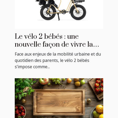
Le vélo 2 bébés : une
nouvelle façon de vivre la
mobilité en famille
Face aux enjeux de la mobilité urbaine et du
quotidien des parents, le vélo 2 bébés
s’impose comme...