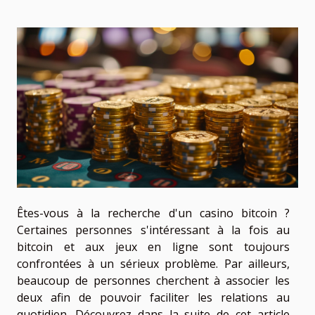
Êtes-vous à la recherche d'un casino bitcoin ?
Certaines personnes s'intéressant à la fois au
bitcoin et aux jeux en ligne sont toujours
confrontées à un sérieux problème. Par ailleurs,
beaucoup de personnes cherchent à associer les
deux afin de pouvoir faciliter les relations au
quotidien. Découvrez dans la suite de cet article