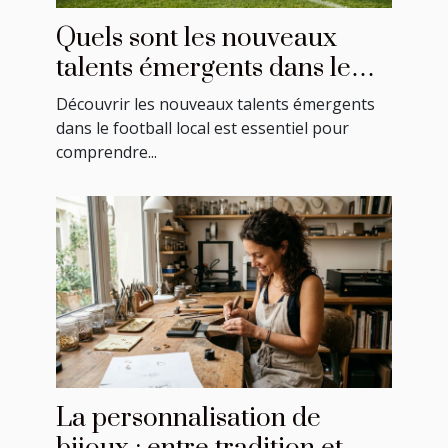
Quels sont les nouveaux
talents émergents dans le
football local ?
Découvrir les nouveaux talents émergents
dans le football local est essentiel pour
comprendre...
La personnalisation de