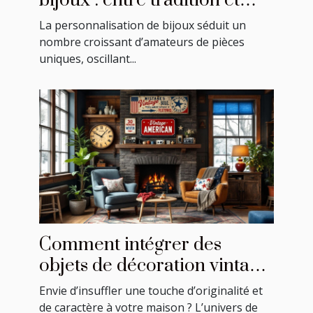
bijoux : entre tradition et
modernité
La personnalisation de bijoux séduit un
nombre croissant d’amateurs de pièces
uniques, oscillant...
Comment intégrer des
objets de décoration vintage
américains dans votre
Envie d’insuffler une touche d’originalité et
intérieur ?
de caractère à votre maison ? L’univers de