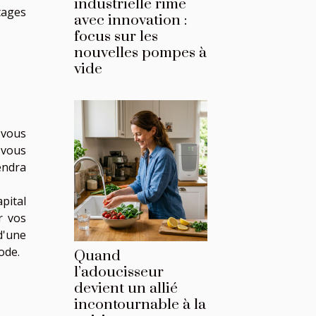
industrielle rime
tages
avec innovation :
focus sur les
nouvelles pompes à
vide
 vous
t vous
endra
pital
r vos
d'une
ode.
Quand
l’adoucisseur
devient un allié
incontournable à la