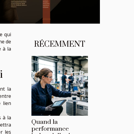
e qui
ème de
RÉCEMMENT
 à la
i
nt la
 entre
 lien
 à la
Quand la
mettra
performance
r les