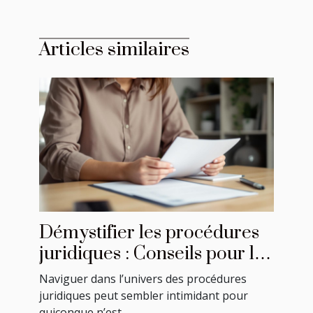
Articles similaires
Démystifier les procédures
juridiques : Conseils pour les
néophytes
Naviguer dans l’univers des procédures
juridiques peut sembler intimidant pour
quiconque n’est...