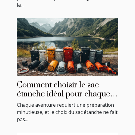
la...
Comment choisir le sac
étanche idéal pour chaque
activité ?
Chaque aventure requiert une préparation
minutieuse, et le choix du sac étanche ne fait
pas...