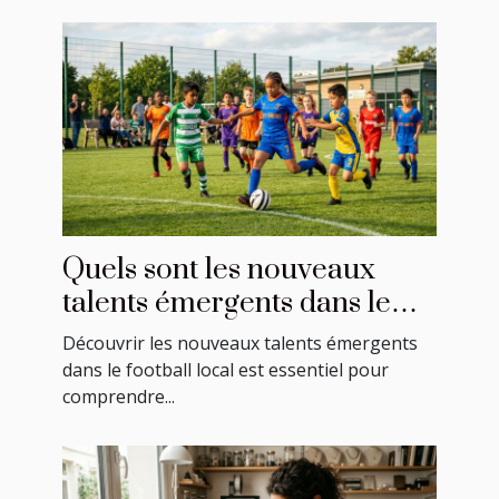
Quels sont les nouveaux
talents émergents dans le
football local ?
Découvrir les nouveaux talents émergents
dans le football local est essentiel pour
comprendre...