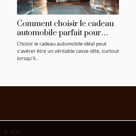
Comment choisir le cadeau
automobile parfait pour
chaque occasion
Choisir le cadeau automobile idéal peut
s'avérer être un véritable casse-tête, surtout
lorsqu'il...
© 2026