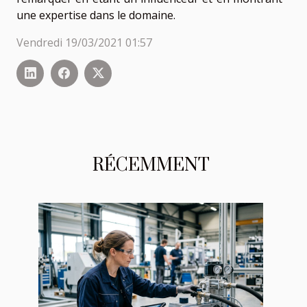
une expertise dans le domaine.
Vendredi 19/03/2021 01:57
RÉCEMMENT