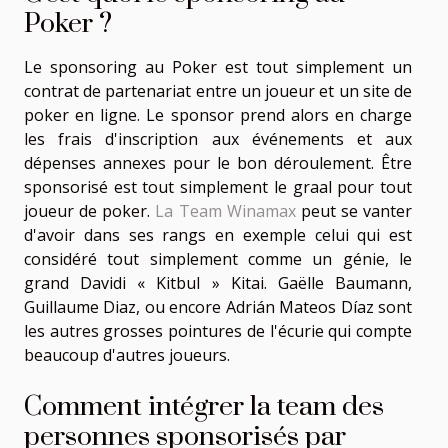
Poker ?
Le sponsoring au Poker est tout simplement un
contrat de partenariat entre un joueur et un site de
poker en ligne. Le sponsor prend alors en charge
les frais d'inscription aux événements et aux
dépenses annexes pour le bon déroulement. Être
sponsorisé est tout simplement le graal pour tout
joueur de poker.
La Team Winamax
peut se vanter
d'avoir dans ses rangs en exemple celui qui est
considéré tout simplement comme un génie, le
grand Davidi « Kitbul » Kitai. Gaëlle Baumann,
Guillaume Diaz, ou encore Adrián Mateos Díaz sont
les autres grosses pointures de l'écurie qui compte
beaucoup d'autres joueurs.
Comment intégrer la team des
personnes sponsorisés par