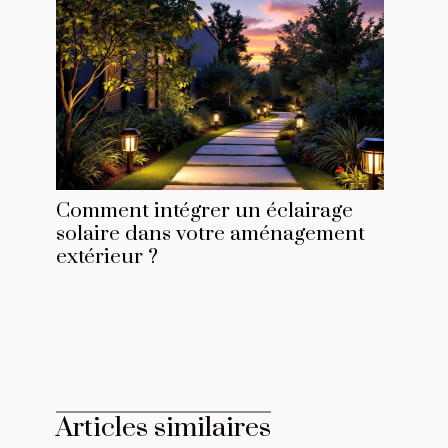
Comment intégrer un éclairage
solaire dans votre aménagement
extérieur ?
Articles similaires