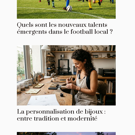
Quels sont les nouveaux talents
émergents dans le football local ?
La personnalisation de bijoux :
entre tradition et modernité