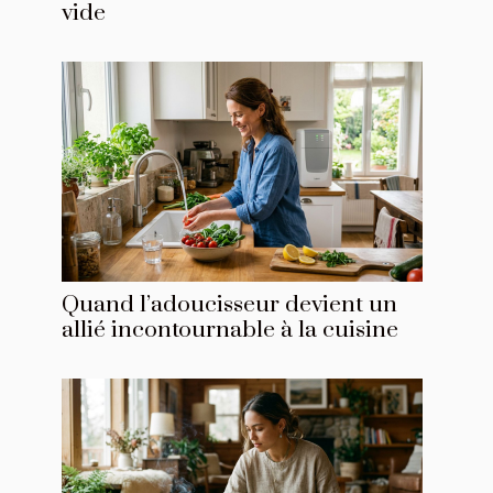
vide
Quand l’adoucisseur devient un
allié incontournable à la cuisine