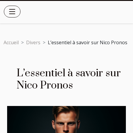
Accueil
Divers
L’essentiel à savoir sur Nico Pronos
L’essentiel à savoir sur
Nico Pronos