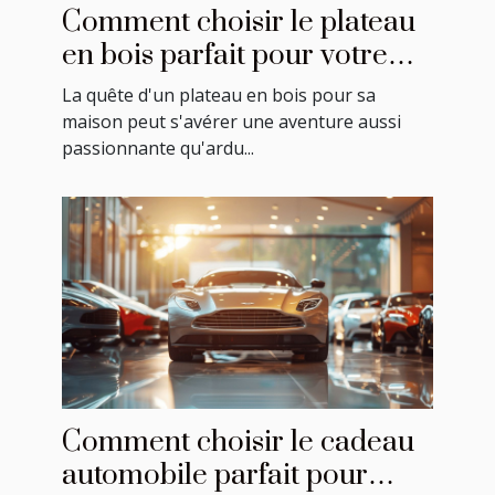
Comment choisir le plateau
en bois parfait pour votre
maison
La quête d'un plateau en bois pour sa
maison peut s'avérer une aventure aussi
passionnante qu'ardu...
Comment choisir le cadeau
automobile parfait pour