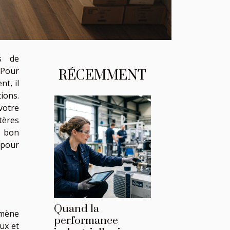
s de
 Pour
RÉCEMMENT
t, il
ions.
otre
tères
 bon
 pour
Quand la
amène
performance
ux et