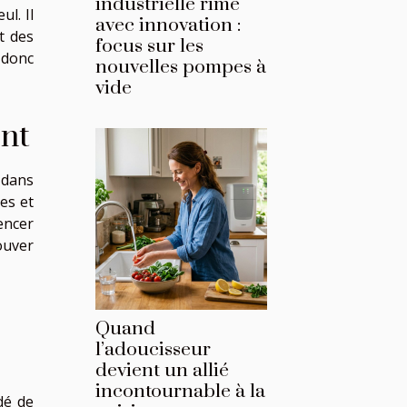
industrielle rime
ul. Il
avec innovation :
t des
focus sur les
 donc
nouvelles pompes à
vide
ent
 dans
es et
encer
rouver
Quand
l’adoucisseur
devient un allié
incontournable à la
dé de