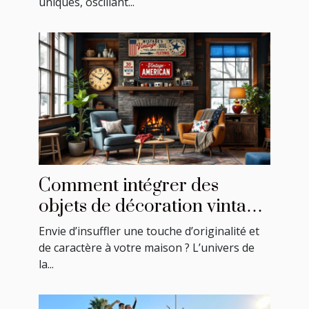
uniques, oscillant...
Comment intégrer des
objets de décoration vintage
américains dans votre
Envie d’insuffler une touche d’originalité et
intérieur ?
de caractère à votre maison ? L’univers de
la...