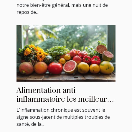
repos nocturne
notre bien-être général, mais une nuit de
repos de...
Alimentation anti-
inflammatoire les meilleurs
aliments pour combattre
L'inflammation chronique est souvent le
l'inflammation
signe sous-jacent de multiples troubles de
santé, de la...