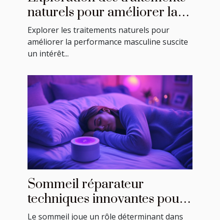
naturels pour améliorer la
performance masculine
Explorer les traitements naturels pour
améliorer la performance masculine suscite
un intérêt...
Sommeil réparateur
techniques innovantes pour
améliorer la qualité de votre
Le sommeil joue un rôle déterminant dans