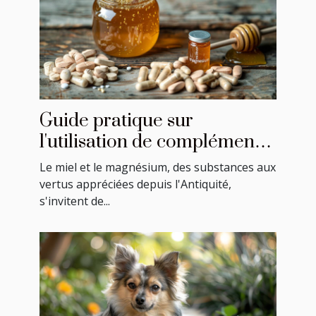
Guide pratique sur
l'utilisation de compléments
à base de miel et magnésium
Le miel et le magnésium, des substances aux
vertus appréciées depuis l'Antiquité,
s'invitent de...