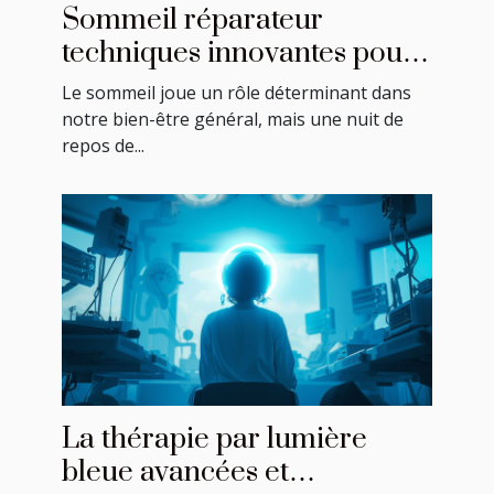
Sommeil réparateur
techniques innovantes pour
améliorer la qualité de votre
Le sommeil joue un rôle déterminant dans
repos nocturne
notre bien-être général, mais une nuit de
repos de...
La thérapie par lumière
bleue avancées et