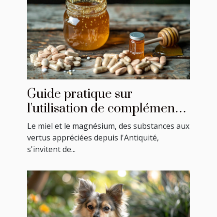
Guide pratique sur
l'utilisation de compléments
à base de miel et magnésium
Le miel et le magnésium, des substances aux
vertus appréciées depuis l'Antiquité,
s'invitent de...