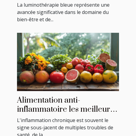
implications pour la santé
La luminothérapie bleue représente une
avancée significative dans le domaine du
bien-être et de...
Alimentation anti-
inflammatoire les meilleurs
aliments pour combattre
L'inflammation chronique est souvent le
l'inflammation
signe sous-jacent de multiples troubles de
santé, de la...