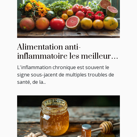
Alimentation anti-
inflammatoire les meilleurs
aliments pour combattre
L'inflammation chronique est souvent le
l'inflammation
signe sous-jacent de multiples troubles de
santé, de la...