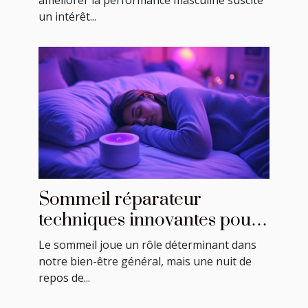
améliorer la performance masculine suscite
un intérêt...
Sommeil réparateur
techniques innovantes pour
améliorer la qualité de votre
Le sommeil joue un rôle déterminant dans
repos nocturne
notre bien-être général, mais une nuit de
repos de...