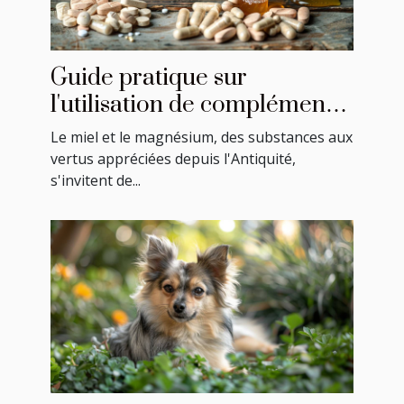
Guide pratique sur
l'utilisation de compléments
à base de miel et magnésium
Le miel et le magnésium, des substances aux
vertus appréciées depuis l'Antiquité,
s'invitent de...